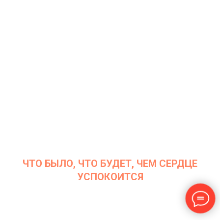
Дата: 24 января 2023
Место проведения: InArt Gallery by Ksenia Podoynitsyna, ЦСИ
Винзавод
ЧТО БЫЛО, ЧТО БУДЕТ, ЧЕМ СЕРДЦЕ
УСПОКОИТСЯ
Дата: 6 декабря 2022
Место проведения: InArt Gallery by Ksenia Podoynitsyna, ЦСИ
Винзавод