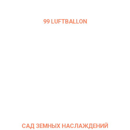
99 LUFTBALLON
Дата: 7 марта 2023
Место проведения: InArt Gallery by Ksenia Podoynitsyna, ЦСИ
Винзавод
САД ЗЕМНЫХ НАСЛАЖДЕНИЙ