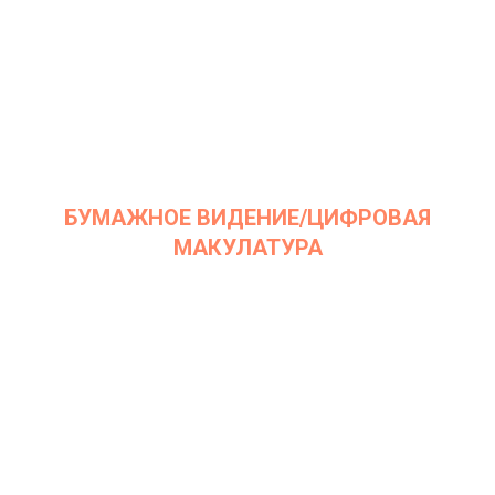
БУМАЖНОЕ ВИДЕНИЕ/ЦИФРОВАЯ
МАКУЛАТУРА
Дата: 13 апреля 2021
Место проведения: InArt Gallery by Ksenia Podoynitsyna, ЦСИ
Винзавод