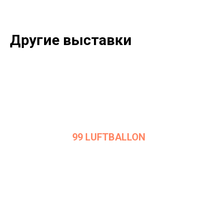
Другие выставки
99 LUFTBALLON
Дата: 7 марта 2023
Место проведения: InArt Gallery by Ksenia Podoynitsyna, ЦСИ
Винзавод