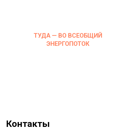
ТУДА — ВО ВСЕОБЩИЙ
ЭНЕРГОПОТОК
Дата: 3 декабря 2019 г.
Место проведения: InArt Gallery by Ksenia Podoynitsyna, ЦСИ
Винзавод
Контакты