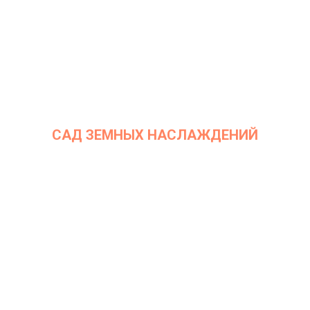
САД ЗЕМНЫХ НАСЛАЖДЕНИЙ
Дата: 24 января 2023
Место проведения: InArt Gallery by Ksenia Podoynitsyna, ЦСИ
Винзавод