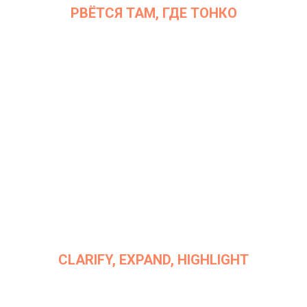
РВЁТСЯ ТАМ, ГДЕ ТОНКО
Дата: 6 сентября 2022
Место проведения: InArt Gallery by Ksenia Podoynitsyna, ЦСИ
Винзавод
CLARIFY, EXPAND, HIGHLIGHT
Дата: 19 июля 2022
Место проведения: InArt Gallery by Ksenia Podoynitsyna, ЦСИ