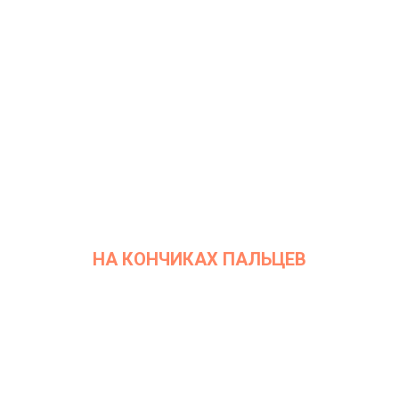
Винзавод
НА КОНЧИКАХ ПАЛЬЦЕВ
Дата: 24 мая 2022
Место проведения: InArt Gallery by Ksenia Podoynitsyna, ЦСИ
Винзавод