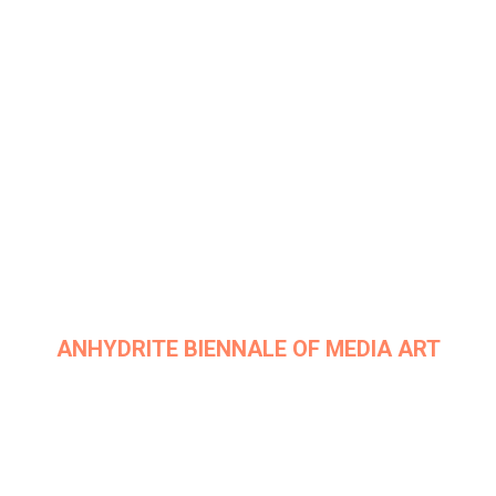
Дата: 25 апреля 2019 г.
Место проведения: InArt Gallery by Ksenia Podoynitsyna, ЦСИ
Винзавод
ANHYDRITE BIENNALE OF MEDIA ART
Дата: 3 августа 2019 г.
Место проведения: Германия, Тюрингия