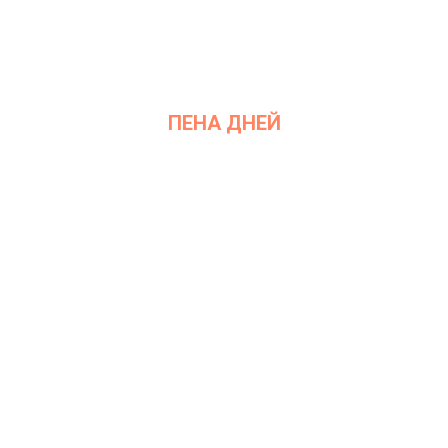
ПЕНА ДНЕЙ
Дата: 26 января 2021
Место проведения: InArt Gallery by Ksenia Podoynitsyna, ЦСИ
Винзавод