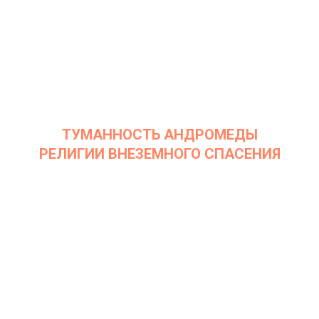
ТУМАННОСТЬ АНДРОМЕДЫ
РЕЛИГИИ ВНЕЗЕМНОГО СПАСЕНИЯ
Дата: 12 апреля 2022
Место проведения: InArt Gallery by Ksenia Podoynitsyna, ЦСИ
Винзавод