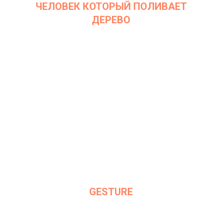
ЧЕЛОВЕК КОТОРЫЙ ПОЛИВАЕТ
ДЕРЕВО
Дата: 7 декабря 2021
Место проведения: InArt Gallery by Ksenia Podoynitsyna, ЦСИ
Винзавод
GESTURE
Дата: 6 сентября 2021
Место проведения: InArt Gallery by Ksenia Podoynitsyna, ЦСИ