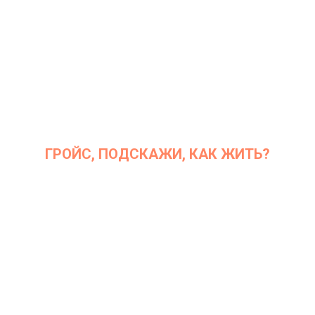
ГРОЙС, ПОДСКАЖИ, КАК ЖИТЬ?
Дата: 10 сентября 2019 г.
Место проведения: InArt Gallery by Ksenia Podoynitsyna, ЦСИ
Винзавод