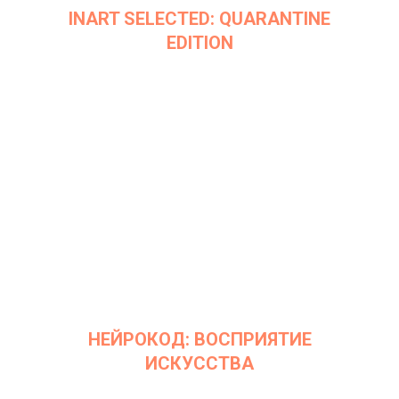
INART SELECTED: QUARANTINE
EDITION
Дата: 8 сентября 2020
Место проведения: InArt Gallery by Ksenia Podoynitsyna, ЦСИ
Винзавод
НЕЙРОКОД: ВОСПРИЯТИЕ
ИСКУССТВА