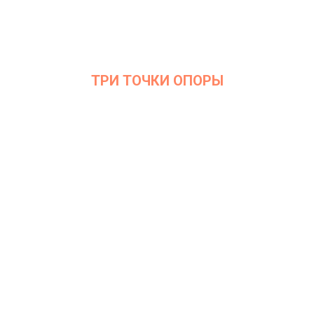
ТРИ ТОЧКИ ОПОРЫ
Дата: 25 января 2022
Место проведения: InArt Gallery by Ksenia Podoynitsyna, ЦСИ
Винзавод