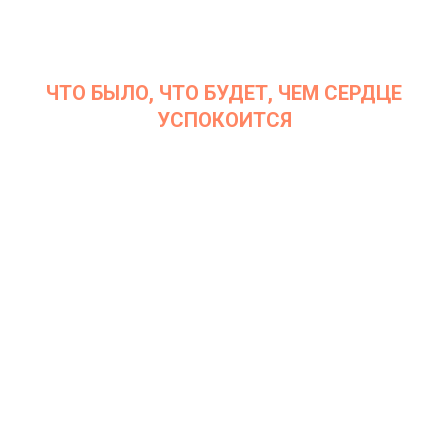
ЧТО БЫЛО, ЧТО БУДЕТ, ЧЕМ СЕРДЦЕ
УСПОКОИТСЯ
Дата: 6 декабря 2022
Место проведения: InArt Gallery by Ksenia Podoynitsyna, ЦСИ
Винзавод