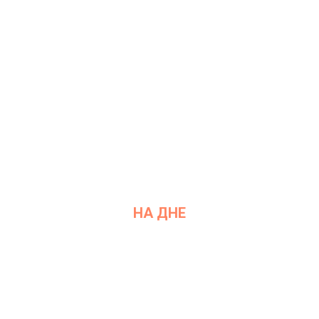
Винзавод
НА ДНЕ
Дата: 25 мая 2021
Место проведения: InArt Gallery by Ksenia Podoynitsyna, ЦСИ
Винзавод