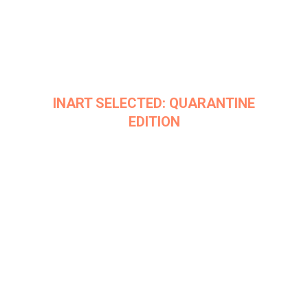
INART SELECTED: QUARANTINE
EDITION
Дата: 8 сентября 2020
Место проведения: InArt Gallery by Ksenia Podoynitsyna, ЦСИ
Винзавод