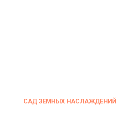
Дата: 7 марта 2023
Место проведения: InArt Gallery by Ksenia Podoynitsyna, ЦСИ
Винзавод
САД ЗЕМНЫХ НАСЛАЖДЕНИЙ
Дата: 24 января 2023
Место проведения: InArt Gallery by Ksenia Podoynitsyna, ЦСИ
Винзавод