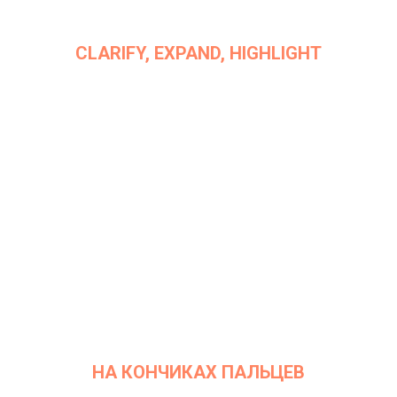
CLARIFY, EXPAND, HIGHLIGHT
Дата: 19 июля 2022
Место проведения: InArt Gallery by Ksenia Podoynitsyna, ЦСИ
Винзавод
НА КОНЧИКАХ ПАЛЬЦЕВ