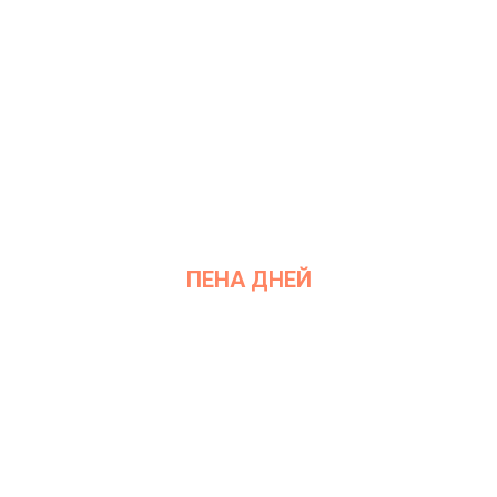
ПЕНА ДНЕЙ
Дата: 26 января 2021
Место проведения: InArt Gallery by Ksenia Podoynitsyna, ЦСИ
Винзавод