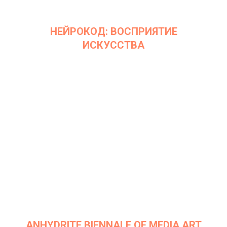
НЕЙРОКОД: ВОСПРИЯТИЕ
ИСКУССТВА
Дата: 25 апреля 2019 г.
Место проведения: InArt Gallery by Ksenia Podoynitsyna, ЦСИ
Винзавод
ANHYDRITE BIENNALE OF MEDIA ART