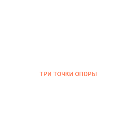
ТРИ ТОЧКИ ОПОРЫ
Дата: 25 января 2022
Место проведения: InArt Gallery by Ksenia Podoynitsyna, ЦСИ
Винзавод