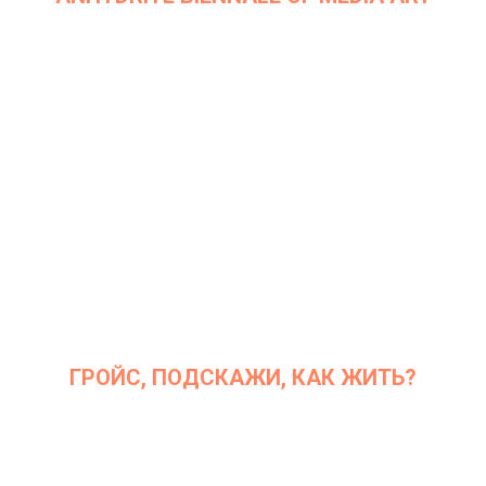
Дата: 3 августа 2019 г.
Место проведения: Германия, Тюрингия
ГРОЙС, ПОДСКАЖИ, КАК ЖИТЬ?
Дата: 10 сентября 2019 г.
Место проведения: InArt Gallery by Ksenia Podoynitsyna, ЦСИ
Винзавод