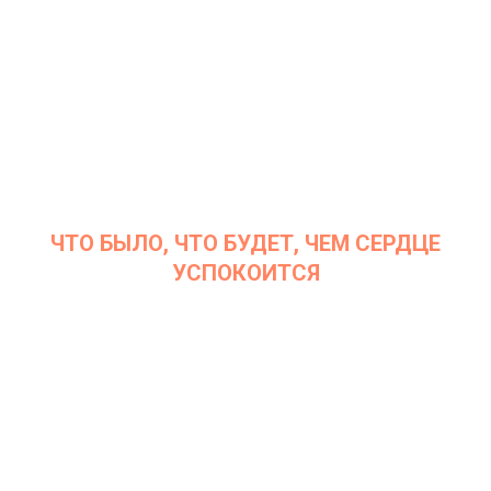
ЧТО БЫЛО, ЧТО БУДЕТ, ЧЕМ СЕРДЦЕ
УСПОКОИТСЯ
Дата: 6 декабря 2022
Место проведения: InArt Gallery by Ksenia Podoynitsyna, ЦСИ
Винзавод