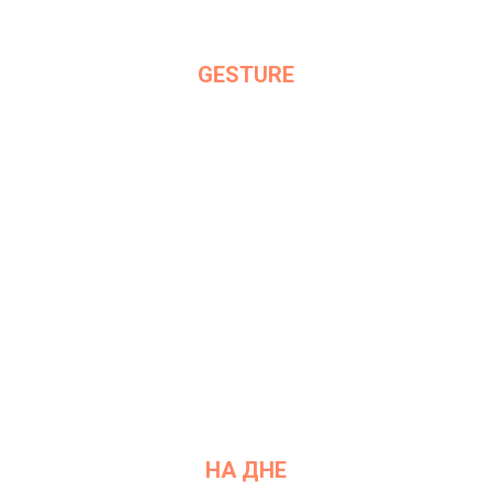
GESTURE
Дата: 6 сентября 2021
Место проведения: InArt Gallery by Ksenia Podoynitsyna, ЦСИ
Винзавод
НА ДНЕ