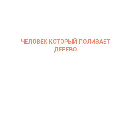
ЧЕЛОВЕК КОТОРЫЙ ПОЛИВАЕТ
ДЕРЕВО
Дата: 7 декабря 2021
Место проведения: InArt Gallery by Ksenia Podoynitsyna, ЦСИ
Винзавод