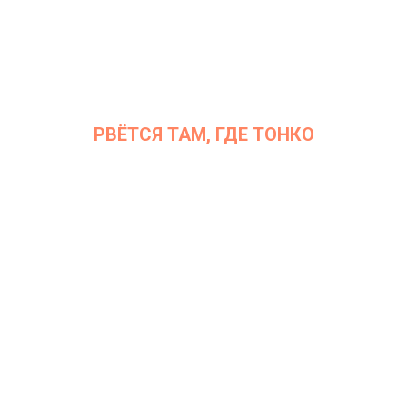
РВЁТСЯ ТАМ, ГДЕ ТОНКО
Дата: 6 сентября 2022
Место проведения: InArt Gallery by Ksenia Podoynitsyna, ЦСИ
Винзавод