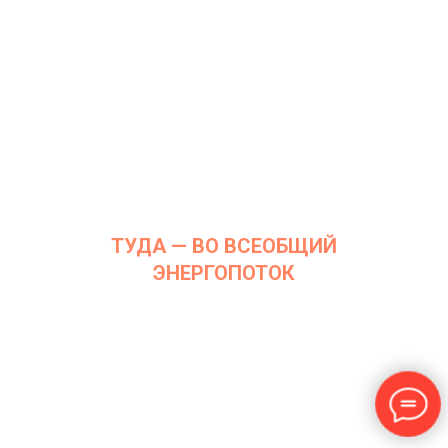
ТУДА — ВО ВСЕОБЩИЙ
ЭНЕРГОПОТОК
Дата: 3 декабря 2019 г.
Место проведения: InArt Gallery by Ksenia Podoynitsyna, ЦСИ
Винзавод