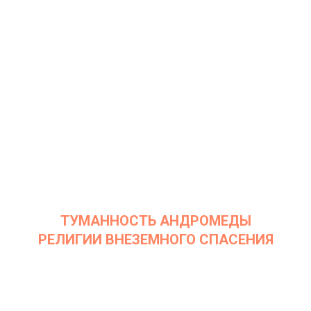
Дата: 24 мая 2022
Место проведения: InArt Gallery by Ksenia Podoynitsyna, ЦСИ
Винзавод
ТУМАННОСТЬ АНДРОМЕДЫ
РЕЛИГИИ ВНЕЗЕМНОГО СПАСЕНИЯ
Дата: 12 апреля 2022
Место проведения: InArt Gallery by Ksenia Podoynitsyna, ЦСИ
Винзавод