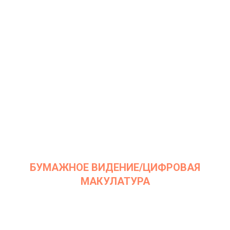
Дата: 25 мая 2021
Место проведения: InArt Gallery by Ksenia Podoynitsyna, ЦСИ
Винзавод
БУМАЖНОЕ ВИДЕНИЕ/ЦИФРОВАЯ
МАКУЛАТУРА
Дата: 13 апреля 2021
Место проведения: InArt Gallery by Ksenia Podoynitsyna, ЦСИ
Винзавод